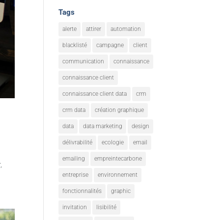
Tags
alerte
attirer
automation
blacklisté
campagne
client
communication
connaissance
connaissance client
connaissance client data
crm
crm data
création graphique
data
data marketing
design
délivrabilité
ecologie
email
emailing
empreintecarbone
,
entreprise
environnement
fonctionnalités
graphic
invitation
lisibilité