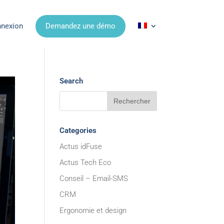
nexion
Demandez une démo
Search
Categories
Actus idFuse
Actus Tech Eco
Conseil – Email-SMS
CRM
Ergonomie et design