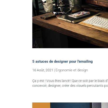
5 astuces de designer pour l’emailing
Ergonomie et design
16 Août, 2021
|
Ça y est ! Vous êtes lancé ! Que ce soit par le bia
concevoir, designer, créer des visuels percutants pou