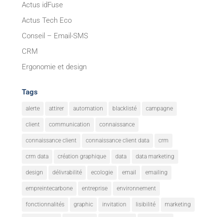
Actus idFuse
Actus Tech Eco
Conseil – Email-SMS
CRM
Ergonomie et design
Tags
alerte
attirer
automation
blacklisté
campagne
client
communication
connaissance
connaissance client
connaissance client data
crm
crm data
création graphique
data
data marketing
design
délivrabilité
ecologie
email
emailing
empreintecarbone
entreprise
environnement
fonctionnalités
graphic
invitation
lisibilité
marketing