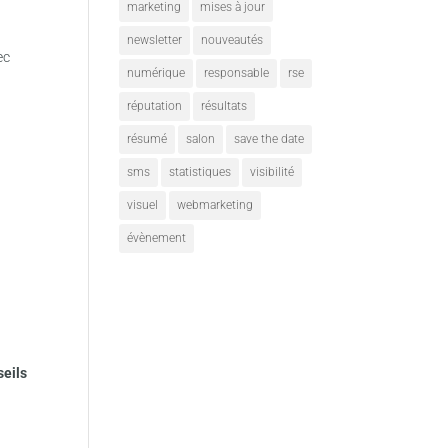
marketing
mises à jour
newsletter
nouveautés
ec
numérique
responsable
rse
réputation
résultats
résumé
salon
save the date
sms
statistiques
visibilité
visuel
webmarketing
évènement
seils