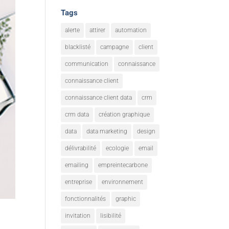
Tags
alerte
attirer
automation
blacklisté
campagne
client
communication
connaissance
connaissance client
connaissance client data
crm
crm data
création graphique
data
data marketing
design
délivrabilité
ecologie
email
emailing
empreintecarbone
entreprise
environnement
fonctionnalités
graphic
invitation
lisibilité