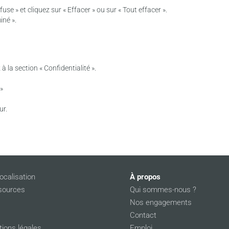
use » et cliquez sur « Effacer » ou sur « Tout effacer ».
iné ».
à la section « Confidentialité ».
 »
ur.
ocalisation
À propos
sources
Qui sommes-nous ?
Nos engagements
Contact
ions légales
Emploi