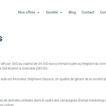
Nos offres
Société
Blog
Contact
Con
s
iété idFuse, SAS au capital de 34 500 euros immatriculée au Registre du c
ue Sidi Brahim à Grenoble (38100).
te web est Monsieur Stéphane Glasson, en qualité de gérant de la société i
ses de données utilisées dans le cadre des campagnes d’email marketing son
s utiliser.