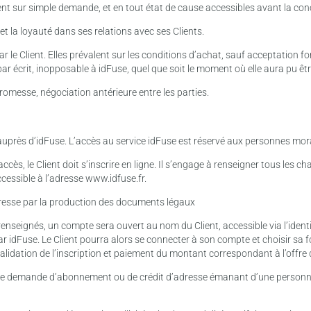
t sur simple demande, et en tout état de cause accessibles avant la con
et la loyauté dans ses relations avec ses Clients.
e Client. Elles prévalent sur les conditions d’achat, sauf acceptation fo
r écrit, inopposable à idFuse, quel que soit le moment où elle aura pu êt
promesse, négociation antérieure entre les parties.
auprès d’idFuse. L’accès au service idFuse est réservé aux personnes mor
accès, le Client doit s’inscrire en ligne. Il s’engage à renseigner tous les 
ccessible à l’adresse www.idfuse.fr.
 adresse par la production des documents légaux
enseignés, un compte sera ouvert au nom du Client, accessible via l’identi
e par idFuse. Le Client pourra alors se connecter à son compte et choisir 
 validation de l’inscription et paiement du montant correspondant à l’offre q
r une demande d’abonnement ou de crédit d’adresse émanant d’une person