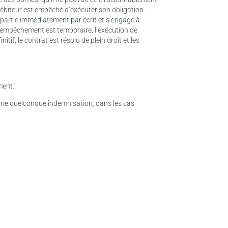
 débiteur est empêché d’exécuter son obligation.
e partie immédiatement par écrit et s’engage à
i l’empêchement est temporaire, l’exécution de
tif, le contrat est résolu de plein droit et les
ment.
à une quelconque indemnisation, dans les cas