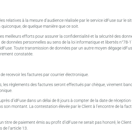
relatives à la mesure d’audience réalisée par le service idFuse sur le site
 quiconque, de quelque manière que ce soit.
 meilleurs efforts pour assurer la confidentialité et la sécurité des donnée
t de données personnelles au sens de la loi informatique et libertés n°78-1
 idFuse. Toute transmission de données par un autre moyen dégage idFuse
eurement constatée.
de recevoir les factures par courrier électronique.
s, les règlements des factures seront effectués par chèque, virement banca
ronique.
uprès d’idFuse dans un délai de 8 jours à compter de la date de réception 
ns son montant. La contestation élevée par le Client à l’encontre de la fa
un titre de paiement émis au profit d’idFuse ne serait pas honoré, le Clie
 de l’article 13.