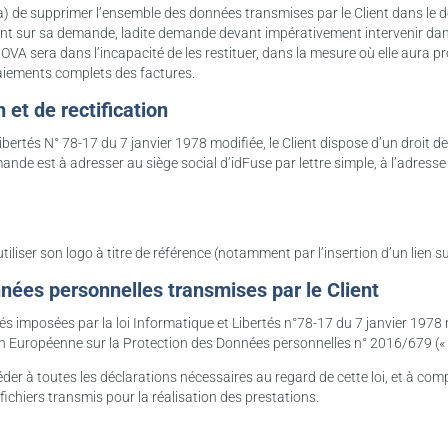
(a) de supprimer l’ensemble des données transmises par le Client dans le dél
t sur sa demande, ladite demande devant impérativement intervenir dans l
 NOVA sera dans l’incapacité de les restituer, dans la mesure où elle aura p
paiements complets des factures.
 et de rectification
bertés N° 78-17 du 7 janvier 1978 modifiée, le Client dispose d’un droit de
de est à adresser au siège social d’idFuse par lettre simple, à l’adresse
liser son logo à titre de référence (notamment par l’insertion d’un lien sur 
nnées personnelles transmises par le Client
tés imposées par la loi Informatique et Libertés n°78-17 du 7 janvier 1978
n Européenne sur la Protection des Données personnelles n° 2016/679 («
océder à toutes les déclarations nécessaires au regard de cette loi, et à 
s fichiers transmis pour la réalisation des prestations.