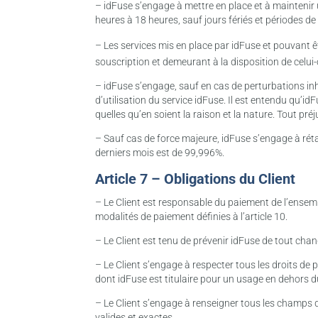
– idFuse s’engage à mettre en place et à maintenir u
heures à 18 heures, sauf jours fériés et périodes d
– Les services mis en place par idFuse et pouvant êtr
souscription et demeurant à la disposition de celui-c
– idFuse s’engage, sauf en cas de perturbations inhé
d’utilisation du service idFuse. Il est entendu qu’
quelles qu’en soient la raison et la nature. Tout pr
– Sauf cas de force majeure, idFuse s’engage à réta
derniers mois est de 99,996%.
Article 7 – Obligations du Client
– Le Client est responsable du paiement de l’ensem
modalités de paiement définies à l’article 10.
– Le Client est tenu de prévenir idFuse de tout cha
– Le Client s’engage à respecter tous les droits de pro
dont idFuse est titulaire pour un usage en dehors 
– Le Client s’engage à renseigner tous les champs de
valides et exactes.