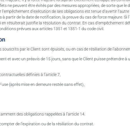
effets ne peuvent être évités par des mesures appropriées, de sorte que le
r l’empêchement d’exécution de ses obligations est tenue d’avertir l’autr
rs à partir de la date de notification, la preuve du cas de force majeure. S
en résulterait justifie la résolution du contrat. En cas d’empêchement défini
conditions prévues aux articles 1351 et 1351-1 du code civil.
ion
s souscrits par le Client sont épuisés, ou en cas de résiliation de l’abonne
oment et avec un préavis de 15 jours, sans que le Client puisse prétendre 
ntractuelles définies à l’article 7,
Fuse (après mise en demeure restée sans effet),
tamment des obligations rappelées à l’article 14.
ompter de l’expiration ou de la résiliation du contrat.