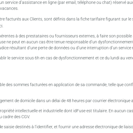
n service d’assistance en ligne (par email, téléphone ou chat) réservé aux
e vacances.
e facturés aux Clients, sont définis dans la fiche tarifaire figurant sur le 
i.
rentes à des prestataires ou fournisseurs externes, à faire son possible à 
idFuse ne peut en aucun cas être tenue responsable d’un dysfonctionnement 
éjudice résultant d’une perte de données ou d’une interruption d’un service
blir le service sous 6h en cas de dysfonctionnement et ce du lundi au vendr
ble des sommes facturées en application de sa commande, telle que confir
ngement de domicile dans un délai de 48 heures par courrier électronique 
priété intellectuelle et industrielle dont idFuse est titulaire. En aucun cas 
du cadre des CGV.
 saisie destinés à l’identifier, et fournir une adresse électronique de liai