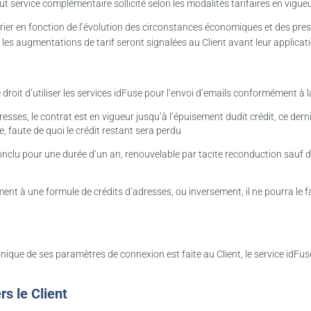
out service complémentaire sollicité selon les modalités tarifaires en vigueu
rier en fonction de l’évolution des circonstances économiques et des presta
 les augmentations de tarif seront signalées au Client avant leur applicat
e droit d’utiliser les services idFuse pour l’envoi d’emails conformément à l
ses, le contrat est en vigueur jusqu’à l’épuisement dudit crédit, ce derni
faute de quoi le crédit restant sera perdu
onclu pour une durée d’un an, renouvelable par tacite reconduction sauf d
nt à une formule de crédits d’adresses, ou inversement, il ne pourra le fa
ronique de ses paramètres de connexion est faite au Client, le service idFuse
rs le Client