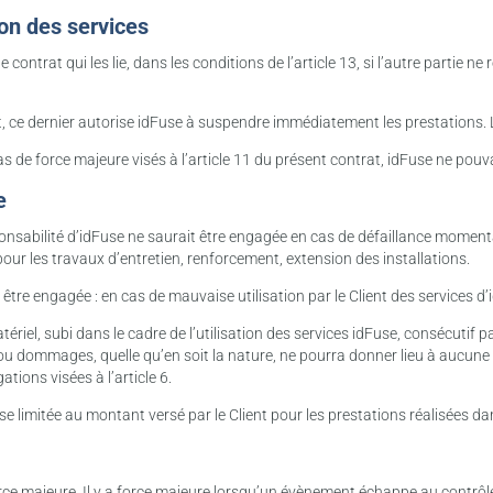
ion des services
e contrat qui les lie, dans les conditions de l’article 13, si l’autre partie n
, ce dernier autorise idFuse à suspendre immédiatement les prestations. L
as de force majeure visés à l’article 11 du présent contrat, idFuse ne pou
e
ponsabilité d’idFuse ne saurait être engagée en cas de défaillance momen
our les travaux d’entretien, renforcement, extension des installations.
, être engagée : en cas de mauvaise utilisation par le Client des services d’
tériel, subi dans le cadre de l’utilisation des services idFuse, consécutif p
 ou dommages, quelle qu’en soit la nature, ne pourra donner lieu à aucun
ations visées à l’article 6.
ause limitée au montant versé par le Client pour les prestations réalisée
rce majeure. Il y a force majeure lorsqu’un évènement échappe au contrôle