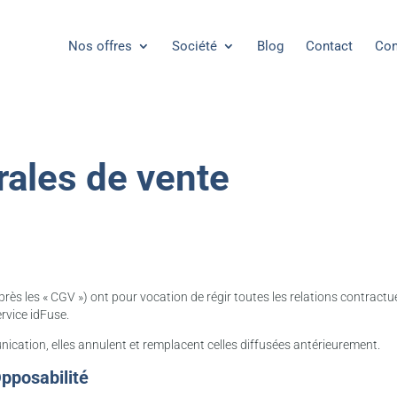
Nos offres
Société
Blog
Contact
Con
rales de vente
ès les « CGV ») ont pour vocation de régir toutes les relations contractuel
ervice idFuse.
cation, elles annulent et remplacent celles diffusées antérieurement.
Opposabilité