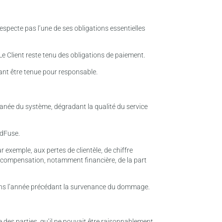
e respecte pas l’une de ses obligations essentielles
e Client reste tenu des obligations de paiement.
vant être tenue pour responsable.
tanée du système, dégradant la qualité du service
idFuse.
ar exemple, aux pertes de clientèle, de chiffre
e compensation, notamment financière, de la part
s dans l’année précédant la survenance du dommage.
 des parties, qu’il ne pouvait être raisonnablement