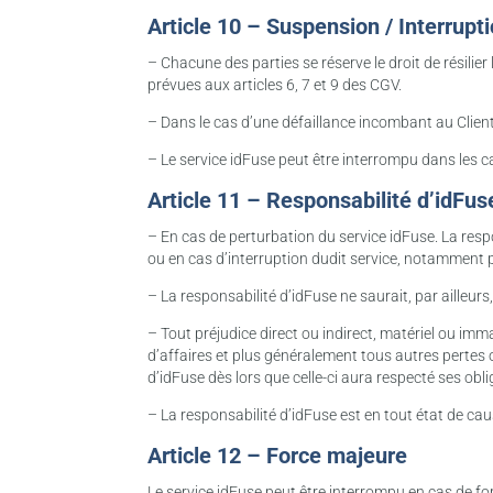
Article 10 – Suspension / Interrupt
– Chacune des parties se réserve le droit de résilier l
prévues aux articles 6, 7 et 9 des CGV.
– Dans le cas d’une défaillance incombant au Client
– Le service idFuse peut être interrompu dans les c
Article 11 – Responsabilité d’idFus
– En cas de perturbation du service idFuse. La res
ou en cas d’interruption dudit service, notamment p
– La responsabilité d’idFuse ne saurait, par ailleurs
– Tout préjudice direct ou indirect, matériel ou imma
d’affaires et plus généralement tous autres pertes
d’idFuse dès lors que celle-ci aura respecté ses oblig
– La responsabilité d’idFuse est en tout état de c
Article 12 – Force majeure
Le service idFuse peut être interrompu en cas de fo